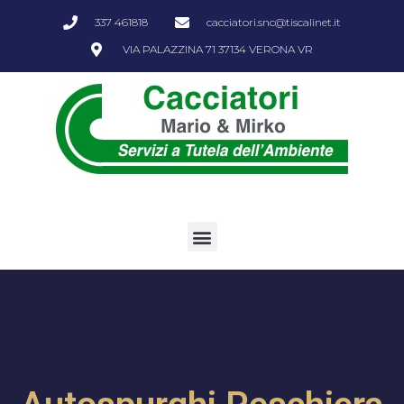
337 461818
cacciatori.snc@tiscalinet.it
VIA PALAZZINA 71 37134 VERONA VR