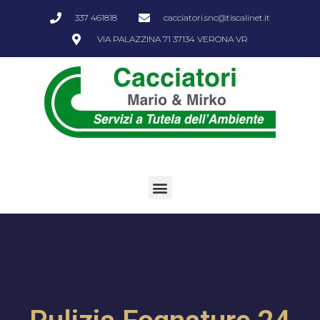
337 461818
cacciatori.snc@tiscalinet.it
VIA PALAZZINA 71 37134 VERONA VR