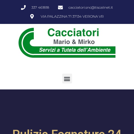
337 461818
cacciatori.snc@tiscalinet.it
VIA PALAZZINA 71 37134 VERONA VR