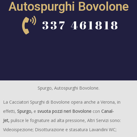
Autospurghi Bovolone
337 461818
Spurgo, Autospurghi Bovolone.
La Cacciatori Spurghi di Bovolone opera anche a Verona, in
effetti,
Spurgo,
e
svuota pozzi neri Bovolone
con
Canal-
Jet,
pulisce le fognature ad alta pressione, Altri Servizi sono:
Videoispezione; Disotturazione e stasatura Lavandini WC;