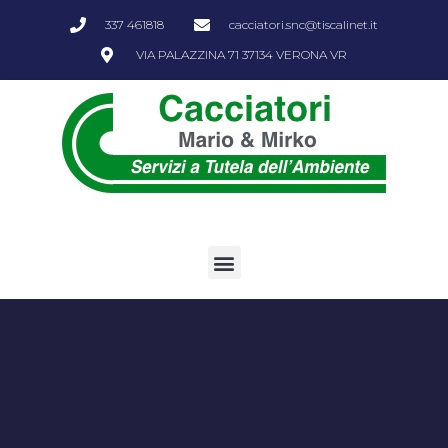
337 461818
cacciatori.snc@tiscalinet.it
VIA PALAZZINA 71 37134 VERONA VR