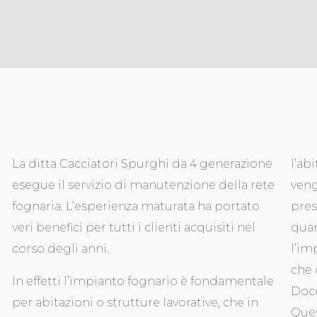
La ditta Cacciatori Spurghi da 4 generazione
l’ab
esegue il servizio di manutenzione della rete
veng
fognaria. L’esperienza maturata ha portato
pres
veri benefici per tutti i clienti acquisiti nel
quan
corso degli anni.
l’im
che 
In effetti l’impianto fognario è fondamentale
Docc
per abitazioni o strutture lavorative, che in
Ques