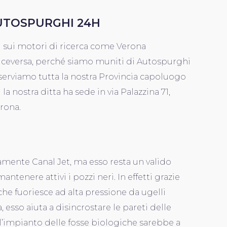
UTOSPURGHI 24H
i sui motori di ricerca come Verona
iceversa, perché siamo muniti di Autospurghi
serviamo tutta la nostra Provincia capoluogo
i la nostra ditta ha sede in via Palazzina 71,
erona.
tamente Canal Jet, ma esso resta un valido
ntenere attivi i pozzi neri. In effetti grazie
 che fuoriesce ad alta pressione da ugelli
, esso aiuta a disincrostare le pareti delle
l’impianto delle fosse biologiche sarebbe a