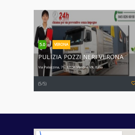
5.0
VERONA
PULIZIA POZZI NERI VERONA
Via Palazzina, 71, 37134 Verona VR, Italia
(5/5)