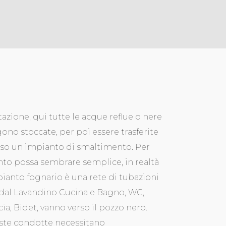
itazione, qui tutte le acque reflue o nere
ono stoccate, per poi essere trasferite
so un impianto di smaltimento. Per
to possa sembrare semplice, in realtà
pianto fognario è una rete di tubazioni
dal Lavandino Cucina e Bagno, WC,
ia, Bidet, vanno verso il pozzo nero.
te condotte necessitano