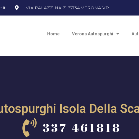
.it
VIA PALAZZINA 71 37134 VERONA VR
Home
Verona Autospurghi
Aut
tospurghi Isola Della Sc
337 461818