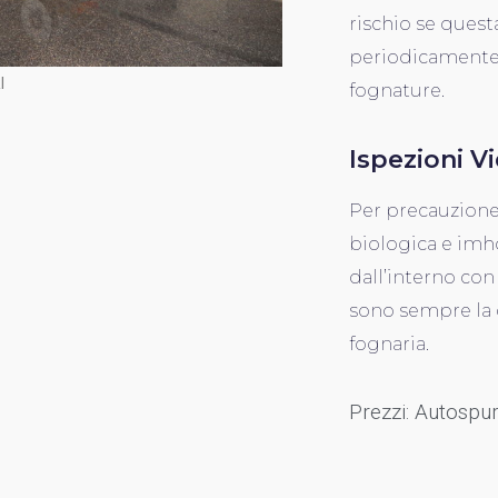
rischio se ques
periodicamente,
I
fognature.
Ispezioni V
Per precauzione
biologica e imho
dall’interno con
sono sempre la 
fognaria.
Prezzi: Autospur