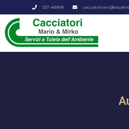
337 461818
cacciatori.snc@tiscalinet
Au