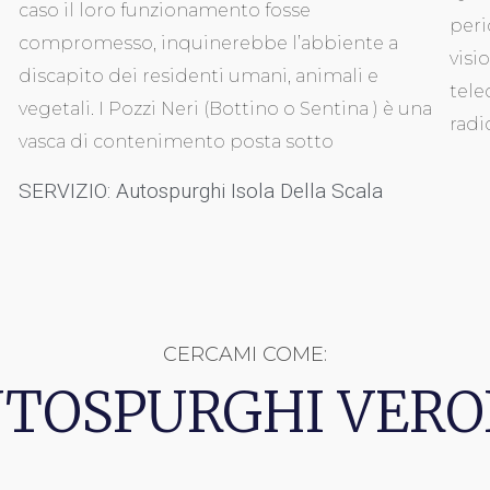
caso il loro funzionamento fosse
peri
compromesso, inquinerebbe l’abbiente a
visi
discapito dei residenti umani, animali e
tele
vegetali. I Pozzi Neri (Bottino o Sentina ) è una
radi
vasca di contenimento posta sotto
SERVIZIO: Autospurghi Isola Della Scala
CERCAMI COME:
TOSPURGHI VER