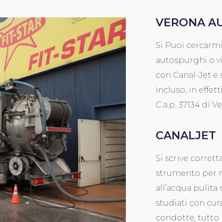
VERONA A
Si Puoi cercarm
autospurghi o v
con Canal-Jet e 
incluso, in effett
C.a.p. 37134 di V
CANALJET
Si scrive corret
strumento per ma
all’acqua pulita
studiati con cura
condotte, tutto 