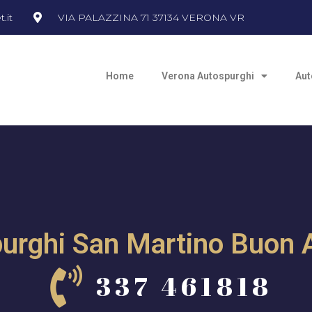
.it
VIA PALAZZINA 71 37134 VERONA VR
Home
Verona Autospurghi
Aut
urghi San Martino Buon 
337 461818