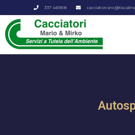
337 461818
cacciatori.snc@tiscalinet
Autosp