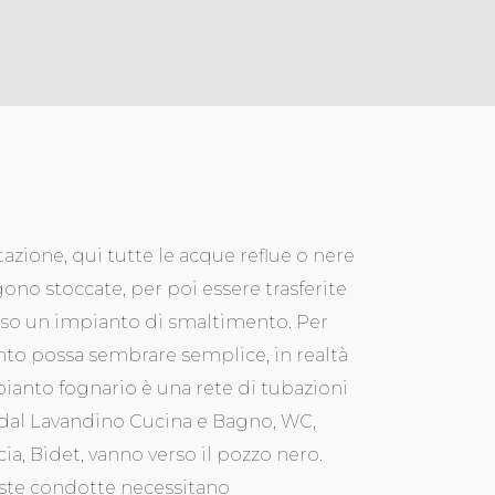
itazione, qui tutte le acque reflue o nere
ono stoccate, per poi essere trasferite
so un impianto di smaltimento. Per
to possa sembrare semplice, in realtà
pianto fognario è una rete di tubazioni
dal Lavandino Cucina e Bagno, WC,
ia, Bidet, vanno verso il pozzo nero.
te condotte necessitano