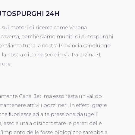
UTOSPURGHI 24H
i sui motori di ricerca come Verona
iceversa, perché siamo muniti di Autospurghi
serviamo tutta la nostra Provincia capoluogo
i la nostra ditta ha sede in via Palazzina 71,
erona.
tamente Canal Jet, ma esso resta un valido
ntenere attivi i pozzi neri. In effetti grazie
 che fuoriesce ad alta pressione da ugelli
, esso aiuta a disincrostare le pareti delle
l’impianto delle fosse biologiche sarebbe a