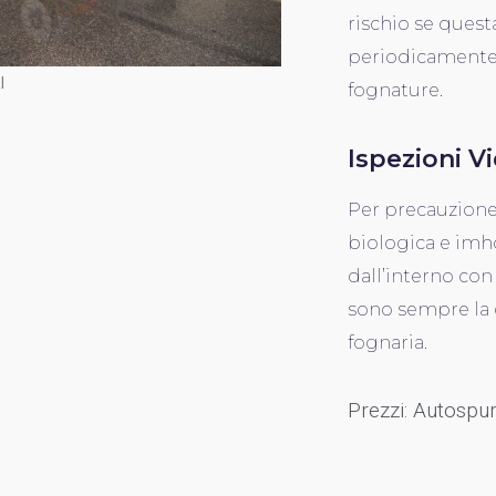
rischio se ques
periodicamente,
I
fognature.
Ispezioni V
Per precauzione
biologica e imho
dall’interno con
sono sempre la 
fognaria.
Prezzi: Autospu