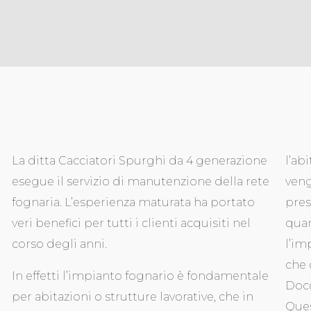
La ditta Cacciatori Spurghi da 4 generazione
l’ab
esegue il servizio di manutenzione della rete
veng
fognaria. L’esperienza maturata ha portato
pres
veri benefici per tutti i clienti acquisiti nel
quan
corso degli anni.
l’im
che 
In effetti l’impianto fognario è fondamentale
Docc
per abitazioni o strutture lavorative, che in
Ques