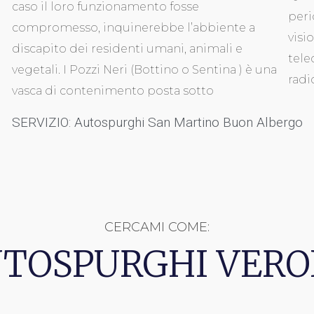
caso il loro funzionamento fosse
peri
compromesso, inquinerebbe l’abbiente a
visi
discapito dei residenti umani, animali e
tele
vegetali. I Pozzi Neri (Bottino o Sentina ) è una
radi
vasca di contenimento posta sotto
SERVIZIO: Autospurghi San Martino Buon Albergo
CERCAMI COME:
TOSPURGHI VER