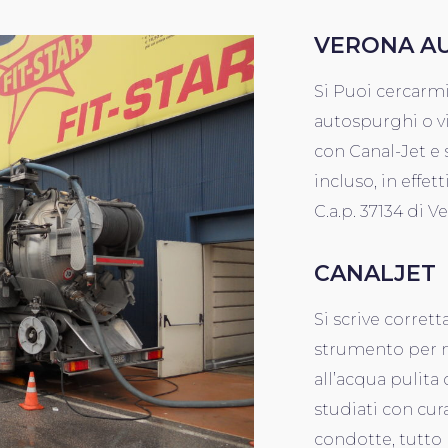
VERONA A
Si Puoi cercarm
autospurghi o v
con Canal-Jet e 
incluso, in effett
C.a.p. 37134 di V
CANALJET
Si scrive corret
strumento per ma
all’acqua pulita
studiati con cura
condotte, tutto 