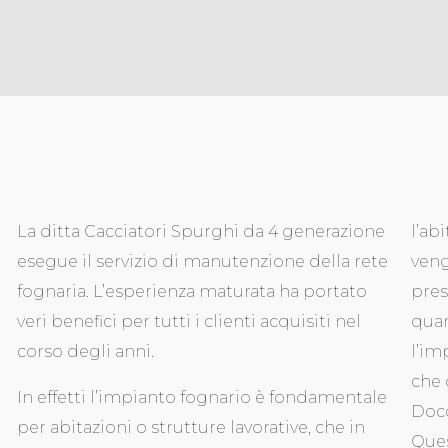
La ditta Cacciatori Spurghi da 4 generazione
l’ab
esegue il servizio di manutenzione della rete
veng
fognaria. L’esperienza maturata ha portato
pres
veri benefici per tutti i clienti acquisiti nel
quan
corso degli anni.
l’im
che 
In effetti l’impianto fognario è fondamentale
Docc
per abitazioni o strutture lavorative, che in
Ques