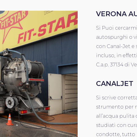
VERONA A
Si Puoi cercarm
autospurghi o v
con Canal-Jet e 
incluso, in effett
C.a.p. 37134 di V
CANALJET
Si scrive corret
strumento per ma
all’acqua pulita
studiati con cura
condotte, tutto 