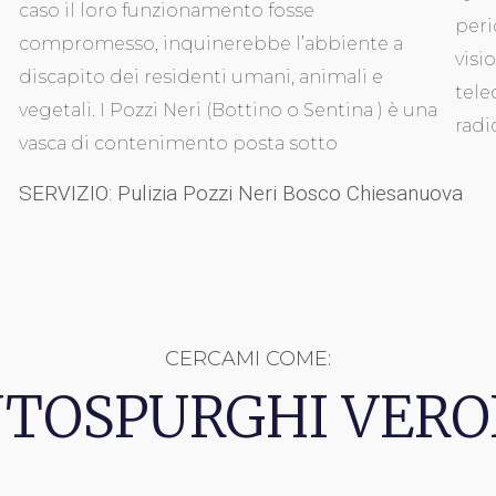
caso il loro funzionamento fosse
peri
compromesso, inquinerebbe l’abbiente a
visi
discapito dei residenti umani, animali e
tele
vegetali. I Pozzi Neri (Bottino o Sentina ) è una
radi
vasca di contenimento posta sotto
SERVIZIO: Pulizia Pozzi Neri Bosco Chiesanuova
CERCAMI COME:
TOSPURGHI VER