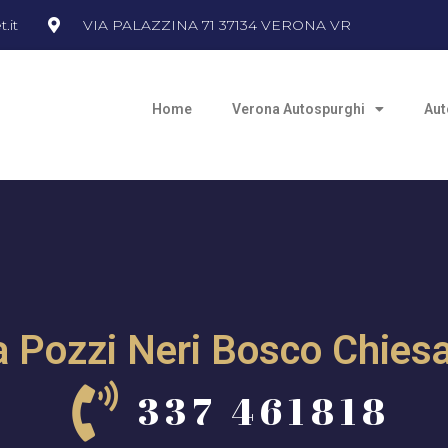
.it
VIA PALAZZINA 71 37134 VERONA VR
Home
Verona Autospurghi
Aut
ia Pozzi Neri Bosco Chies
337 461818