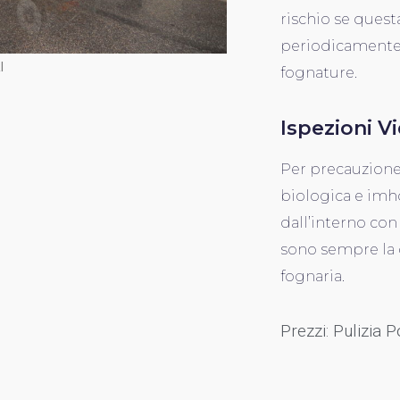
rischio se ques
periodicamente,
I
fognature.
Ispezioni V
Per precauzione
biologica e imho
dall’interno con
sono sempre la 
fognaria.
Prezzi: Pulizia