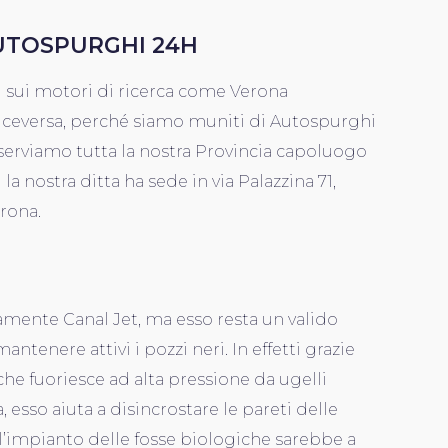
UTOSPURGHI 24H
i sui motori di ricerca come Verona
iceversa, perché siamo muniti di Autospurghi
serviamo tutta la nostra Provincia capoluogo
i la nostra ditta ha sede in via Palazzina 71,
erona.
tamente Canal Jet, ma esso resta un valido
ntenere attivi i pozzi neri. In effetti grazie
 che fuoriesce ad alta pressione da ugelli
, esso aiuta a disincrostare le pareti delle
l’impianto delle fosse biologiche sarebbe a