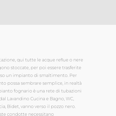
itazione, qui tutte le acque reflue o nere
ono stoccate, per poi essere trasferite
so un impianto di smaltimento. Per
to possa sembrare semplice, in realtà
pianto fognario è una rete di tubazioni
dal Lavandino Cucina e Bagno, WC,
ia, Bidet, vanno verso il pozzo nero.
te condotte necessitano