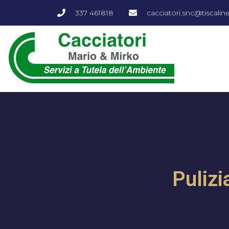
337 461818
cacciatori.snc@tiscalinet
Puliz