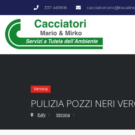
337 461818
cacciatori.snc@tiscalinet
Verona
PULIZIA POZZI NERI VE
Italy
Verona