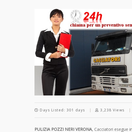
Days Listed: 301 days
3,238 Views
PULIZIA POZZI NERI VERONA
, Cacciatori esegue i