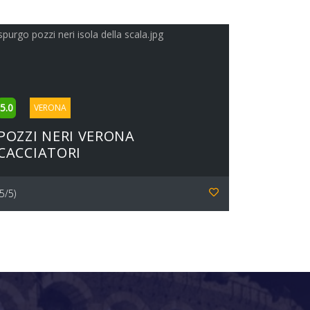
5.0
VERONA
POZZI NERI VERONA
CACCIATORI
(5/5)