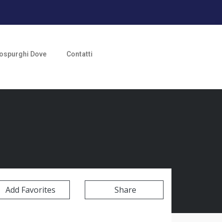
ospurghi Dove
Contatti
Add Favorites
Share