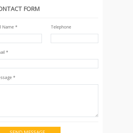
ONTACT FORM
ll Name
*
Telephone
ail
*
ssage
*
SEND MESSAGE