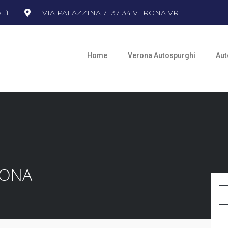
.it
VIA PALAZZINA 71 37134 VERONA VR
Home
Verona Autospurghi
Aut
RONA