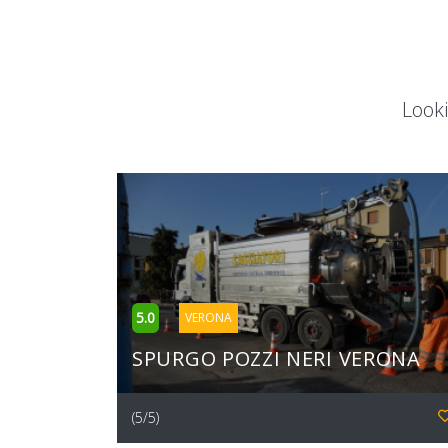
Looki
5.0
VERONA
SPURGO POZZI NERI VERONA
(5/5)