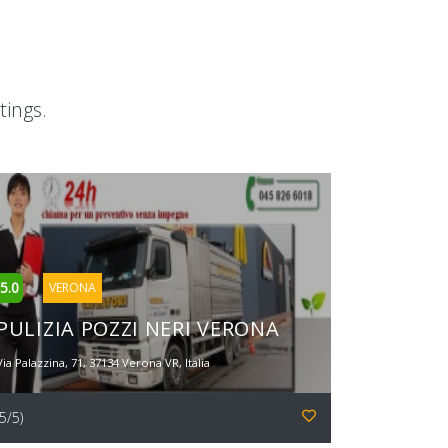
tings.
5.0
VERONA
PULIZIA POZZI NERI VERONA
Via Palazzina, 71, 37134 Verona VR, Italia
(5/5)