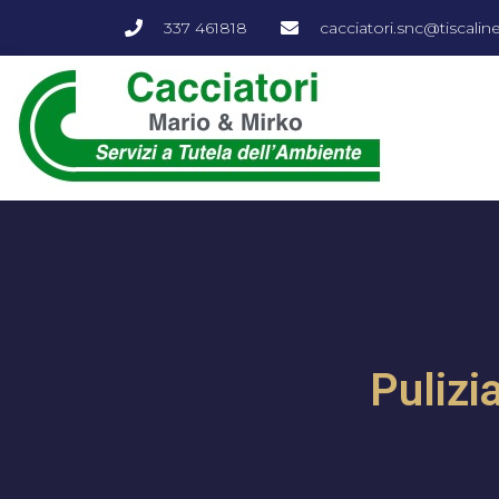
337 461818
cacciatori.snc@tiscalinet
Pulizi