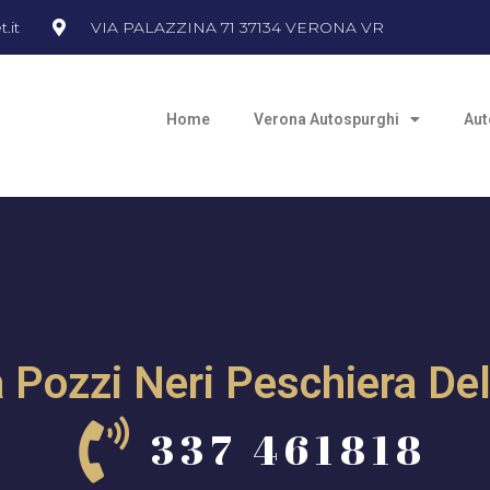
.it
VIA PALAZZINA 71 37134 VERONA VR
Home
Verona Autospurghi
Aut
a Pozzi Neri Peschiera De
337 461818