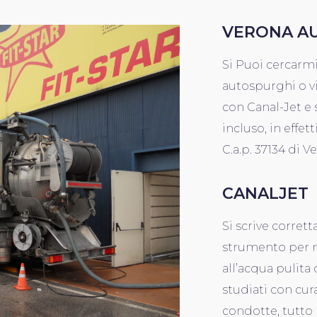
VERONA A
Si Puoi cercarm
autospurghi o v
con Canal-Jet e 
incluso, in effett
C.a.p. 37134 di V
CANALJET
Si scrive corret
strumento per ma
all’acqua pulita
studiati con cura
condotte, tutto 