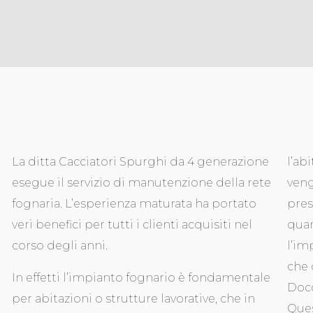
La ditta Cacciatori Spurghi da 4 generazione
l’ab
esegue il servizio di manutenzione della rete
veng
fognaria. L’esperienza maturata ha portato
pres
veri benefici per tutti i clienti acquisiti nel
quan
corso degli anni.
l’im
che 
In effetti l’impianto fognario è fondamentale
Docc
per abitazioni o strutture lavorative, che in
Ques