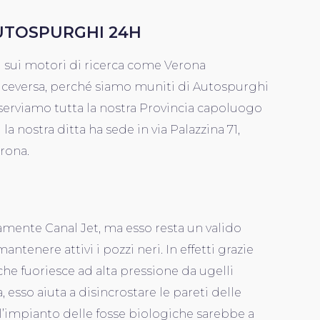
UTOSPURGHI 24H
i sui motori di ricerca come Verona
iceversa, perché siamo muniti di Autospurghi
serviamo tutta la nostra Provincia capoluogo
i la nostra ditta ha sede in via Palazzina 71,
erona.
tamente Canal Jet, ma esso resta un valido
ntenere attivi i pozzi neri. In effetti grazie
 che fuoriesce ad alta pressione da ugelli
, esso aiuta a disincrostare le pareti delle
l’impianto delle fosse biologiche sarebbe a