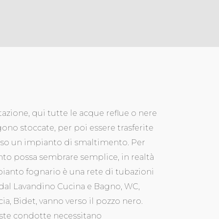
itazione, qui tutte le acque reflue o nere
ono stoccate, per poi essere trasferite
so un impianto di smaltimento. Per
to possa sembrare semplice, in realtà
pianto fognario è una rete di tubazioni
dal Lavandino Cucina e Bagno, WC,
ia, Bidet, vanno verso il pozzo nero.
te condotte necessitano