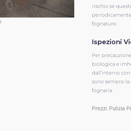
rischio se ques
periodicamente,
I
fognature.
Ispezioni V
Per precauzione
biologica e imho
dall’interno con
sono sempre la 
fognaria.
Prezzi: Pulizia 