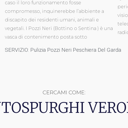
caso il loro funzionamento fosse
peri
compromesso, inquinerebbe l’abbiente a
visi
discapito dei residenti umani, animali e
tele
vegetali. I Pozzi Neri (Bottino o Sentina ) è una
radi
vasca di contenimento posta sotto
SERVIZIO: Pulizia Pozzi Neri Peschiera Del Garda
CERCAMI COME:
TOSPURGHI VER