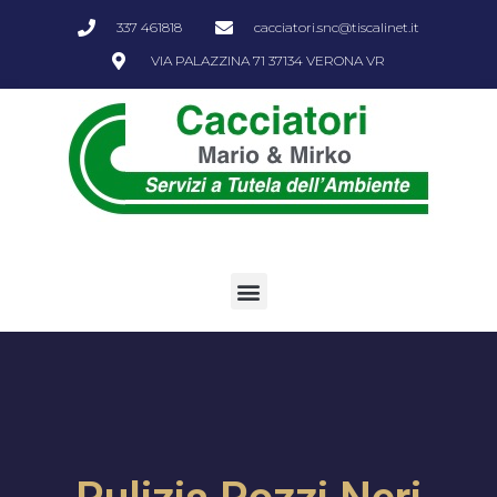
337 461818
cacciatori.snc@tiscalinet.it
VIA PALAZZINA 71 37134 VERONA VR