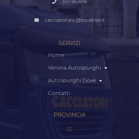
337 461818
cacciatori.snc@tiscalinet.it
SERVIZI
Home
Verona Autospurghi
Autospurghi Dove
Contatti
PROVINCIA