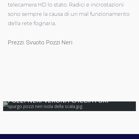
telecamera HD lo stato. Radici e incrostazioni
sono sempre la causa di un mal funzionamento
della rete fognaria.
Prezzi: Svuoto Pozzi Neri
5.0
VERONA
POZZI NERI VERONA CACCIATORI