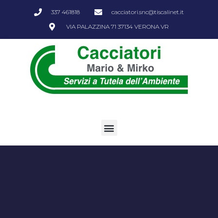
337 461818
cacciatori.snc@tiscalinet.it
VIA PALAZZINA 71 37134 VERONA VR