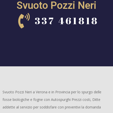
Svuoto Pozzi Neri
337 461818
Svuoto Pozzi Neri a Verona e in Provincia per lo spurgo delle
fosse biologiche e fogne con Autospurghi Prezzi costi, Ditte
addette al servizio per soddisfare con preventivi la domanda