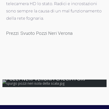
telecamera HD lo stato. Radici e incrostazioni
sono sempre la causa di un mal funzionamento
della rete fognaria.
Prezzi: Svuoto Pozzi Neri Verona
5.0
VERONA
POZZI NERI VERONA CACCIATORI