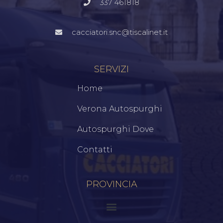
337 461818
cacciatori.snc@tiscalinet.it
SERVIZI
Home
Verona Autospurghi
Autospurghi Dove
Contatti
PROVINCIA