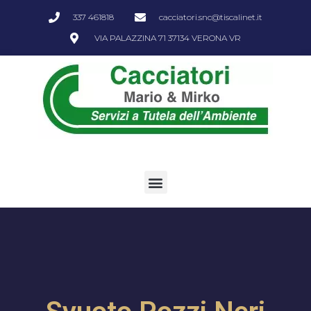
337 461818
cacciatori.snc@tiscalinet.it
VIA PALAZZINA 71 37134 VERONA VR