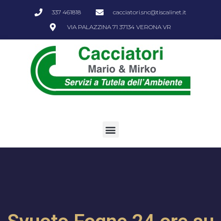
337 461818
cacciatori.snc@tiscalinet.it
VIA PALAZZINA 71 37134 VERONA VR