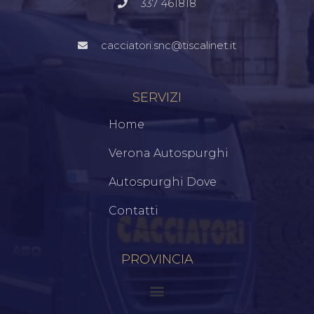
337 461818
cacciatori.snc@tiscalinet.it
SERVIZI
Home
Verona Autospurghi
Autospurghi Dove
Contatti
PROVINCIA