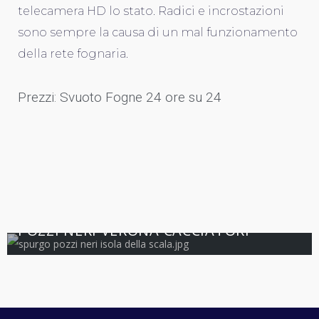
telecamera HD lo stato. Radici e incrostazioni
sono sempre la causa di un mal funzionamento
della rete fognaria.
Prezzi: Svuoto Fogne 24 ore su 24
5.0
VERONA
POZZI NERI VERONA CACCIATORI