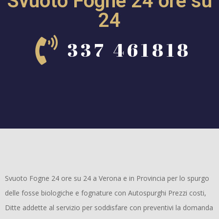
Svuoto Fogne 24 ore su
24
337 461818
Svuoto Fogne 24 ore su 24 a Verona e in Provincia per lo spurgo
delle fosse biologiche e fognature con Autospurghi Prezzi costi,
Ditte addette al servizio per soddisfare con preventivi la domanda