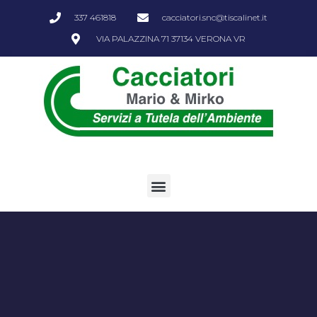
337 461818
cacciatori.snc@tiscalinet.it
VIA PALAZZINA 71 37134 VERONA VR