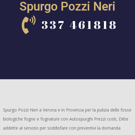
Spurgo Pozzi Neri
337 461818
Spurgo Pozzi Neri a Verona e in Provincia per la pulizia delle fosse
biologiche fogne e fognature con Autospurghi Prezzi costi, Ditte
addette al servizio per soddisfare con preventivi la domanda