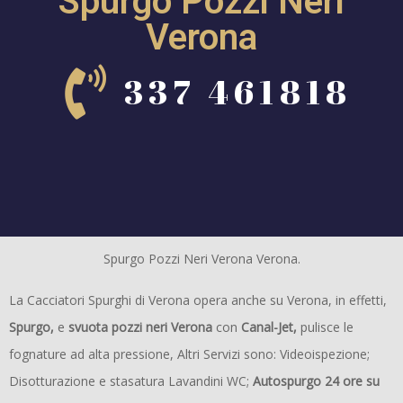
Spurgo Pozzi Neri
Verona
337 461818
Spurgo Pozzi Neri Verona Verona.
La Cacciatori Spurghi di Verona opera anche su Verona, in effetti,
Spurgo,
e
svuota pozzi neri Verona
con
Canal-Jet,
pulisce le
fognature ad alta pressione, Altri Servizi sono: Videoispezione;
Disotturazione e stasatura Lavandini WC;
Autospurgo 24 ore su