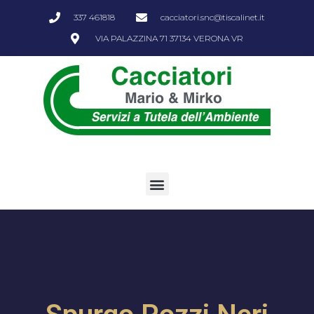
337 461818
cacciatori.snc@tiscalinet.it
VIA PALAZZINA 71 37134 VERONA VR