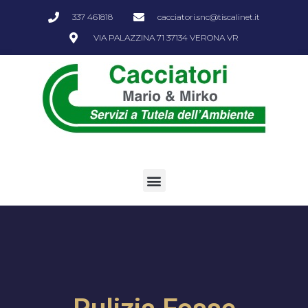
337 461818
cacciatori.snc@tiscalinet.it
VIA PALAZZINA 71 37134 VERONA VR