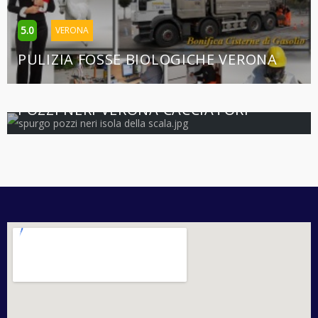
5.0
VERONA
PULIZIA FOSSE BIOLOGICHE VERONA
5.0
VERONA
POZZI NERI VERONA CACCIATORI