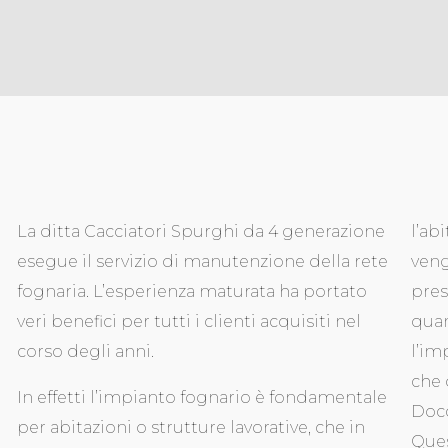
La ditta Cacciatori Spurghi da 4 generazione
l’ab
esegue il servizio di manutenzione della rete
veng
fognaria. L’esperienza maturata ha portato
pres
veri benefici per tutti i clienti acquisiti nel
quan
corso degli anni.
l’im
che 
In effetti l’impianto fognario è fondamentale
Docc
per abitazioni o strutture lavorative, che in
Ques