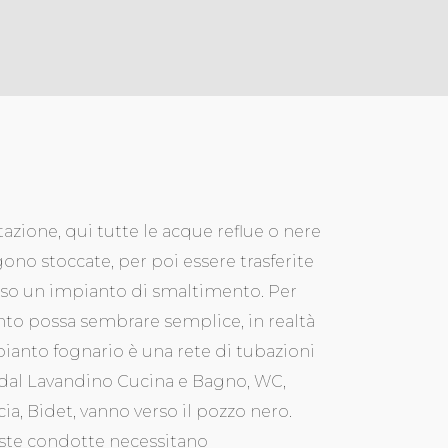
itazione, qui tutte le acque reflue o nere
ono stoccate, per poi essere trasferite
so un impianto di smaltimento. Per
to possa sembrare semplice, in realtà
pianto fognario è una rete di tubazioni
dal Lavandino Cucina e Bagno, WC,
ia, Bidet, vanno verso il pozzo nero.
te condotte necessitano