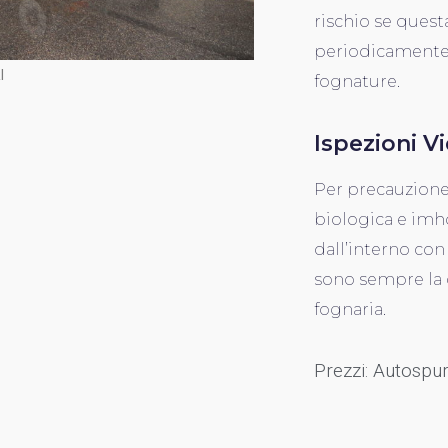
rischio se ques
periodicamente,
I
fognature.
Ispezioni V
Per precauzione
biologica e imho
dall’interno con
sono sempre la 
fognaria.
Prezzi: Autospu