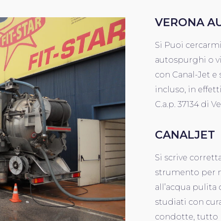
VERONA A
Si Puoi cercarm
autospurghi o v
con Canal-Jet e 
incluso, in effett
C.a.p. 37134 di V
CANALJET
Si scrive corret
strumento per ma
all’acqua pulita
studiati con cura
condotte, tutto 