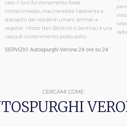
caso il loro funzionamento fosse
peri
compromesso, inquinerebbe l’abbiente a
visi
discapito dei residenti umani, animali e
tele
vegetali. I Pozzi Neri (Bottino o Sentina ) è una
radi
vasca di contenimento posta sotto
SERVIZIO: Autospurghi Verona 24 ore su 24
CERCAMI COME:
TOSPURGHI VER