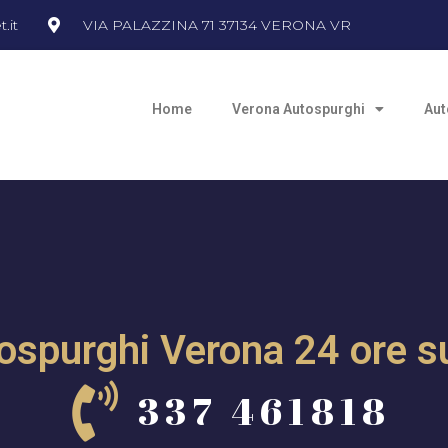
.it
VIA PALAZZINA 71 37134 VERONA VR
Home
Verona Autospurghi
Aut
ospurghi Verona 24 ore s
337 461818