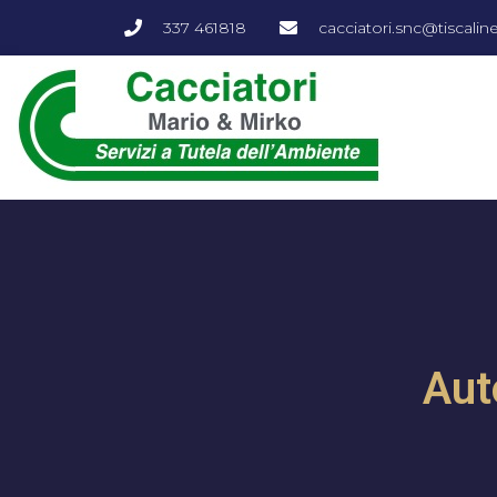
337 461818
cacciatori.snc@tiscalinet
Aut