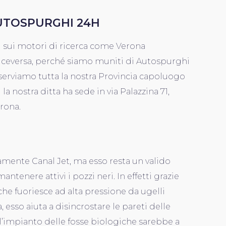
UTOSPURGHI 24H
i sui motori di ricerca come Verona
iceversa, perché siamo muniti di Autospurghi
serviamo tutta la nostra Provincia capoluogo
i la nostra ditta ha sede in via Palazzina 71,
erona.
tamente Canal Jet, ma esso resta un valido
ntenere attivi i pozzi neri. In effetti grazie
 che fuoriesce ad alta pressione da ugelli
, esso aiuta a disincrostare le pareti delle
l’impianto delle fosse biologiche sarebbe a